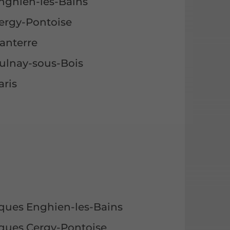
Enghien-les-Bains
Cergy-Pontoise
anterre
Aulnay-sous-Bois
aris
iques Enghien-les-Bains
iques Cergy-Pontoise