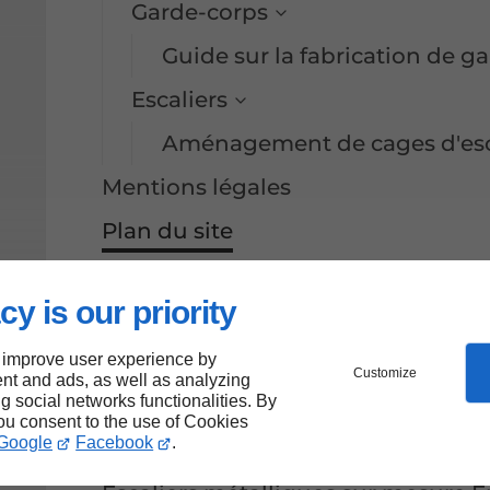
Garde-corps
Guide sur la fabrication de g
Escaliers
Aménagement de cages d'esca
Mentions légales
Plan du site
Entreprise de menuiseries métalli
cy is our priority
Entreprise de menuiseries métalli
Entreprise de menuiseries métalli
 improve user experience by
Customize
nt and ads, as well as analyzing
ng social networks functionalities. By
Entreprise de menuiseries métalli
you consent to the use of Cookies
Google
Facebook
.
Entreprise de menuiseries métalliq