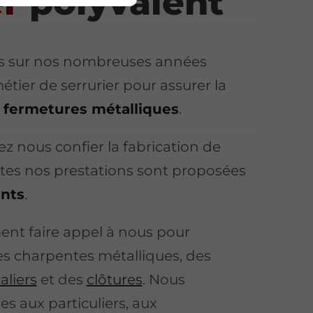
er
polyvalent
 sur nos nombreuses années
étier de serrurier pour assurer la
s fermetures métalliques
.
ez nous confier la fabrication de
utes nos prestations sont proposées
ants
.
nt faire appel à nous pour
es charpentes métalliques, des
aliers
et des
clôtures
. Nous
s aux particuliers, aux