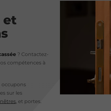
et
ns
cassée
? Contactez-
 nos compétences à
us occupons
es sur les
enêtres
, et portes.