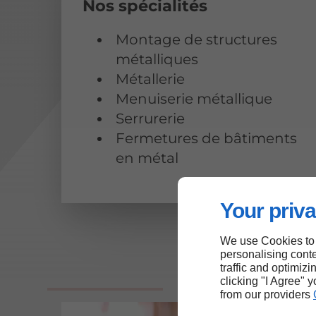
Nos spécialités
Montage de structures
métalliques
Métallerie
Menuiserie métallique
Serrurerie
Fermetures de bâtiments
en métal
Your priva
We use Cookies to
personalising conte
traffic and optimizi
clicking "I Agree" 
from our providers