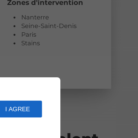
Zones d'intervention
Nanterre
Seine-Saint-Denis
Paris
Stains
I AGREE