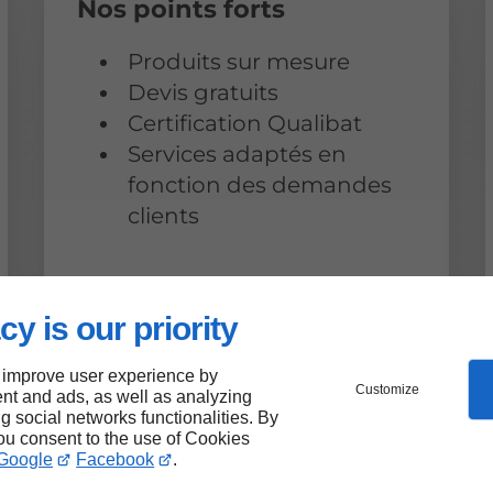
Nos points forts
Produits sur mesure
Devis gratuits
Certification Qualibat
Services adaptés en
fonction des demandes
clients
cy is our priority
 improve user experience by
Customize
nt and ads, as well as analyzing
ng social networks functionalities. By
you consent to the use of Cookies
Google
Facebook
.