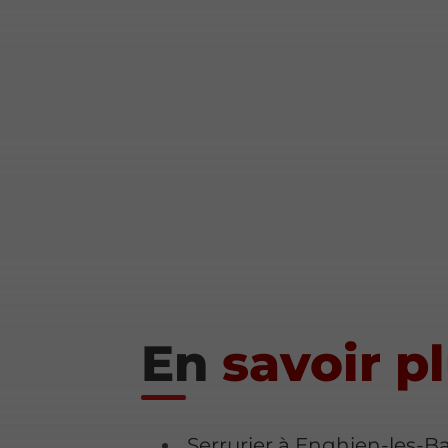
En
savoir p
Serrurier à Enghien-les-B