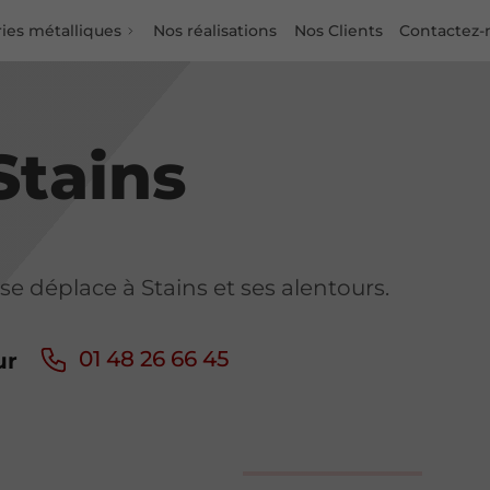
ies métalliques
Nos réalisations
Nos Clients
Contactez-
Stains
se déplace à Stains et ses alentours.
01 48 26 66 45
ur