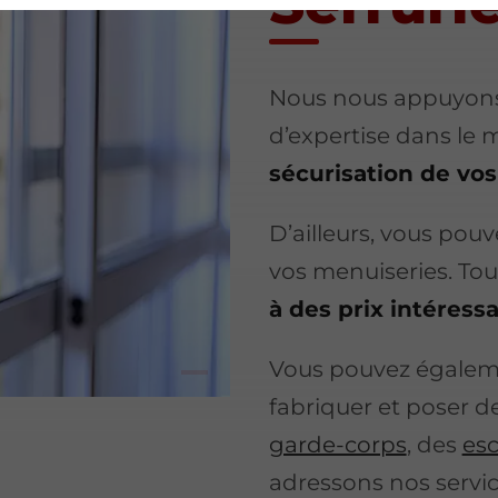
Serruri
Nous nous appuyons
d’expertise dans le m
sécurisation de vo
D’ailleurs, vous pouv
vos menuiseries. To
à des prix intéress
Vous pouvez égaleme
fabriquer et poser d
garde-corps
, des
esc
adressons nos service