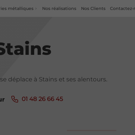
ies métalliques
Nos réalisations
Nos Clients
Contactez-
Stains
se déplace à Stains et ses alentours.
01 48 26 66 45
ur