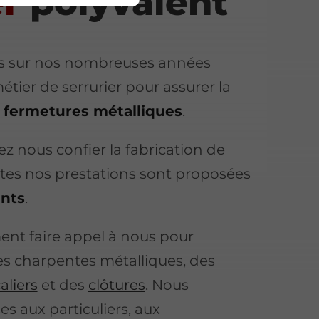
er
polyvalent
 sur nos nombreuses années
étier de serrurier pour assurer la
s fermetures métalliques
.
ez nous confier la fabrication de
utes nos prestations sont proposées
ants
.
nt faire appel à nous pour
es charpentes métalliques, des
aliers
et des
clôtures
. Nous
s aux particuliers, aux