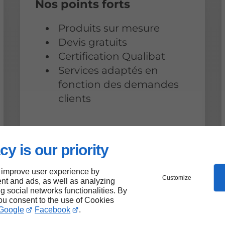
Nos points forts
Produits sur mesure
Devis gratuits
Certification Qualibat
Services adaptés en
fonction des demandes
clients
cy is our priority
 improve user experience by
Customize
nt and ads, as well as analyzing
ng social networks functionalities. By
you consent to the use of Cookies
Google
Facebook
.