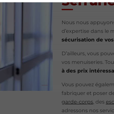
Serruri
Nous nous appuyons
d’expertise dans le m
sécurisation de vo
D’ailleurs, vous pouv
vos menuiseries. To
à des prix intéress
Vous pouvez égaleme
fabriquer et poser d
garde-corps
, des
esc
adressons nos service