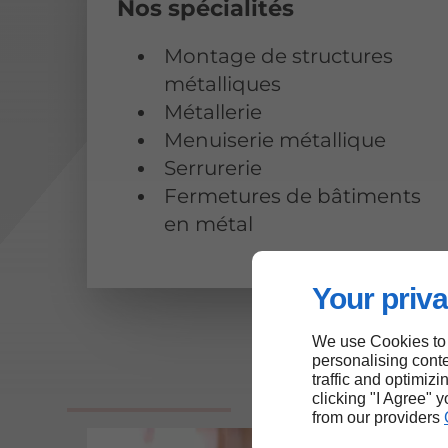
Nos spécialités
Montage de structures
métalliques
Métallerie
Menuiserie métallique
Serrurerie
Fermetures de bâtiments
en métal
Your priva
We use Cookies to
personalising conte
traffic and optimizi
clicking "I Agree" 
from our providers