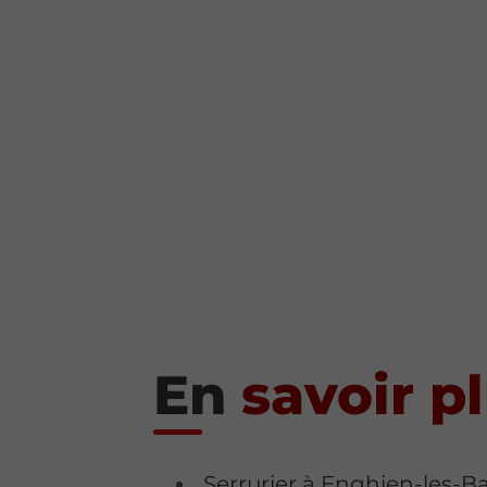
En
savoir p
Serrurier à Enghien-les-B