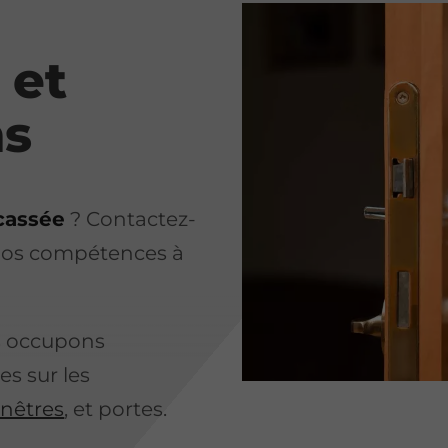
et
ns
cassée
? Contactez-
 nos compétences à
us occupons
es sur les
enêtres
, et portes.