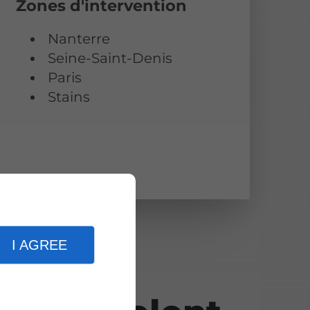
Zones d'intervention
Nanterre
Seine-Saint-Denis
Paris
Stains
I AGREE